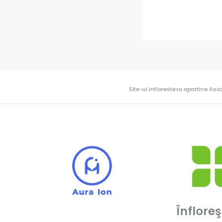
Site-ul infloreste.ro apartine Aso
Înfloreş