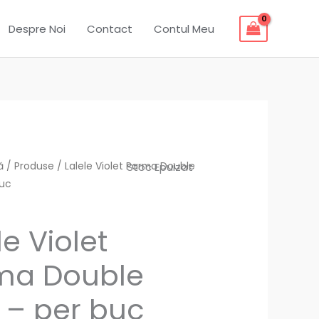
Despre Noi
Contact
Contul Meu
ă
/
Produse
/ Lalele Violet Parma Double
Stoc Epuizat
buc
le Violet
ma Double
 – per buc