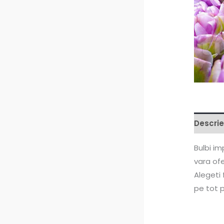
Descrie
Bulbi im
vara ofe
Alegeti 
pe tot p