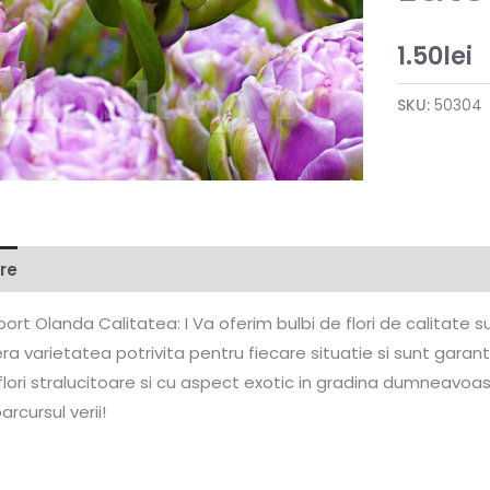
1.50
lei
SKU:
50304
re
Informații suplimentare
port Olanda Calitatea: I Va oferim bulbi de flori de calitate sup
ra varietatea potrivita pentru fiecare situatie si sunt gara
flori stralucitoare si cu aspect exotic in gradina dumneavoa
arcursul verii!