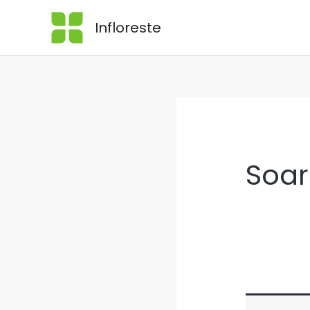
Skip
Infloreste
to
content
Soar