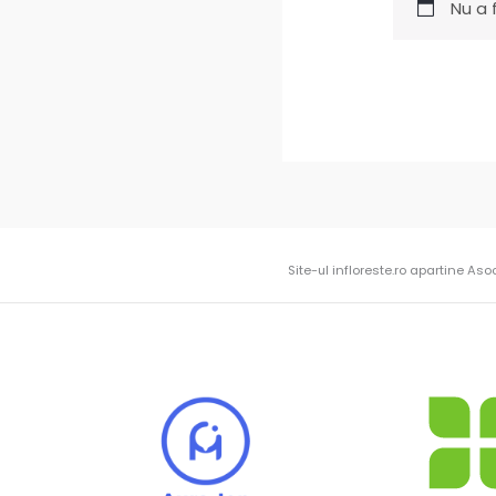
Nu a 
Site-ul infloreste.ro apartine Aso