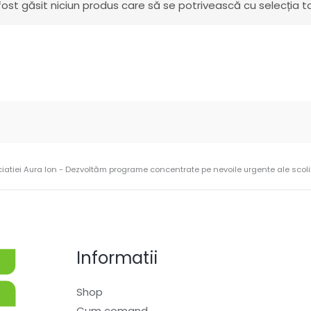
fost găsit niciun produs care să se potrivească cu selecția ta
ciatiei Aura Ion - Dezvoltăm programe concentrate pe nevoile urgente ale scolilo
Informatii
Shop
Cum comand