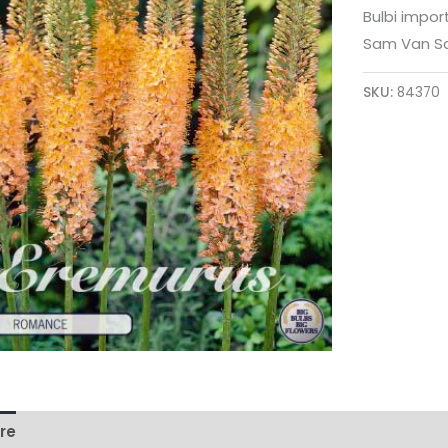
Bulbi impor
Sam Van S
SKU:
84370
re
Informații suplimentare
Recenzii (0)