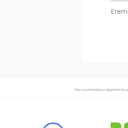
Eremu
Site-ul infloreste.ro apartine Aso