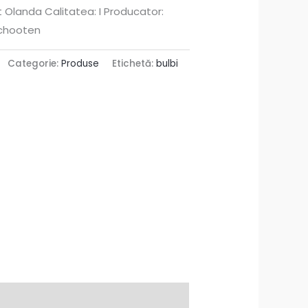
t Olanda Calitatea: I Producator:
chooten
Categorie:
Produse
Etichetă:
bulbi