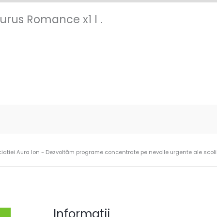
rus Romance x1 l .
ciatiei Aura Ion - Dezvoltăm programe concentrate pe nevoile urgente ale scolilo
Informatii