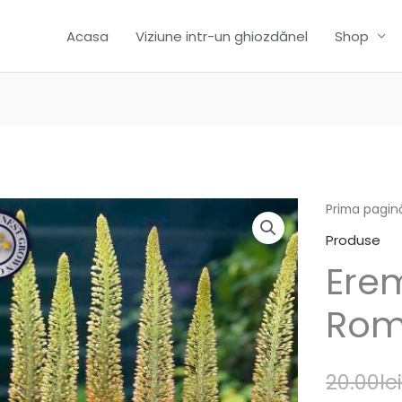
Acasa
Viziune intr-un ghiozdănel
Shop
Prima pagin
Produse
Ere
Roma
20.00
le