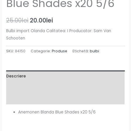
Blue Shades x20 5/6
25.00
lei
20.00
lei
Bulbi import Olanda Calitatea: I Producator: Sam Van
Schooten
SKU:
84150
Categorie:
Produse
Etichetă:
bulbi
Descriere
Informații suplimentare
Recenzii (0)
Anemonen Blanda Blue Shades x20 5/6