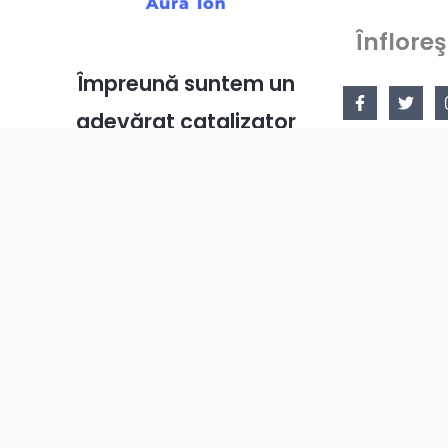
Înfloreş
Împreună suntem un
adevărat catalizator
al schimbării
!
Toate drepturile rezervate © [2022] [infloreste.ro]