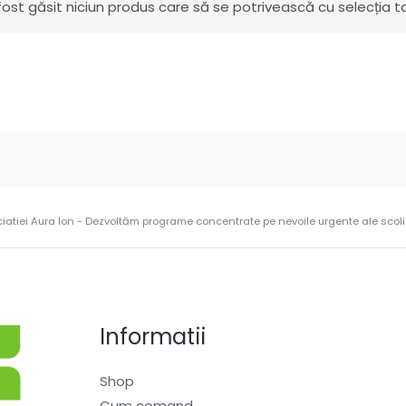
fost găsit niciun produs care să se potrivească cu selecția ta
ciatiei Aura Ion - Dezvoltăm programe concentrate pe nevoile urgente ale scolilo
Informatii
Shop
Cum comand