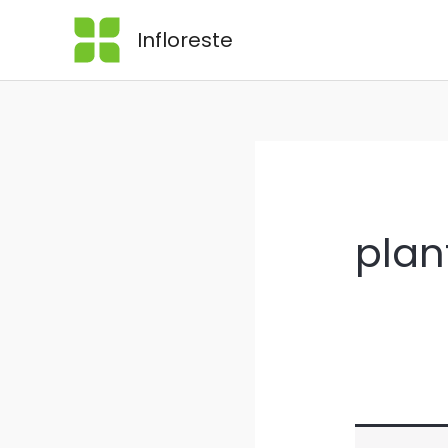
Skip
Infloreste
to
content
plan