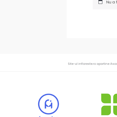
Nu a 
Site-ul infloreste.ro apartine Aso