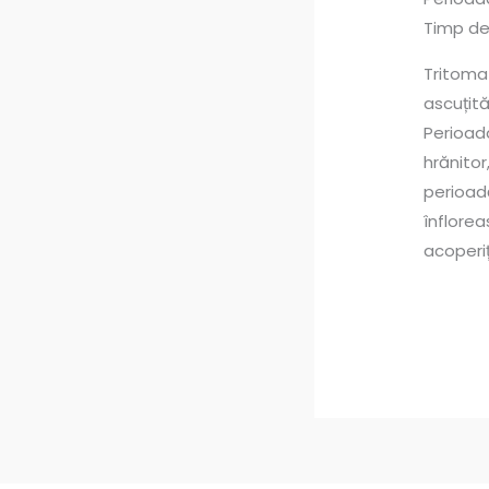
Timp de
Tritoma 
ascuțit
Perioada
hrănitor
perioadă
înflorea
acoperiț