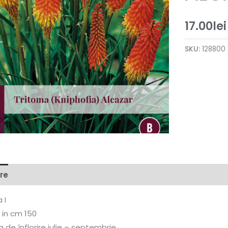
17.00
lei
SKU:
128800
re
 I
 in cm 150
 de înflorire iulie – septembrie