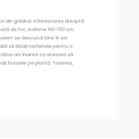
ri din grădină. Inflorescența dreaptă
ată de foc. Inaltime 100-150 cm.
Queen’ se descurcă bine în sol
abil să lăsați rachetele pentru o
 câțiva ani înainte ca acestea să
 lăsați frunzele pe plantă. Toamna,