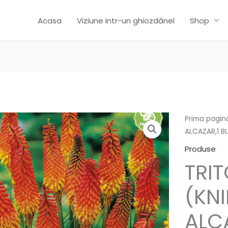
Acasa
Viziune intr-un ghiozdănel
Shop
Prima pagin
ALCAZAR,1 BU
Produse
TRI
(KN
ALCA