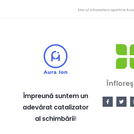
Site-ul infloreste.ro apartine Aso
Înfloreş
Împreună suntem un
adevărat catalizator
al schimbării
!