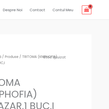
Despre Noi
Contact
Contul Meu
ă
/
Produse
/ TRITOMA (KNIPHOFIA)
Stoc Epuizat
C,I
TOMA
IPHOFIA)
ZAR,1 BUC,I