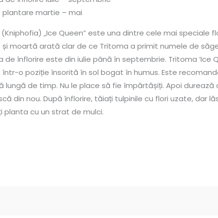
 plantare martie – mai
(Kniphofia) „Ice Queen” este una dintre cele mai speciale flo
ă și moartă arată clar de ce Tritoma a primit numele de săge
 de înflorire este din iulie până în septembrie. Tritoma ‘Ice 
, într-o poziție însorită în sol bogat în humus. Este recomand
 lungă de timp. Nu le place să fie împărtășiți. Apoi durează
scă din nou. După înflorire, tăiați tulpinile cu flori uzate, dar
i planta cu un strat de mulci.