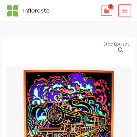
Skip
Infloreste
to
content
Stoc Epuizat