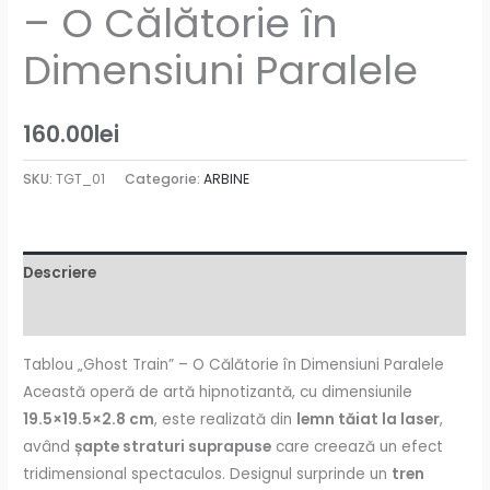
– O Călătorie în
Dimensiuni Paralele
160.00
lei
SKU:
TGT_01
Categorie:
ARBINE
Descriere
Recenzii (0)
Tablou „Ghost Train” – O Călătorie în Dimensiuni Paralele
Această operă de artă hipnotizantă, cu dimensiunile
19.5×19.5×2.8 cm
, este realizată din
lemn tăiat la laser
,
având
șapte straturi suprapuse
care creează un efect
tridimensional spectaculos. Designul surprinde un
tren