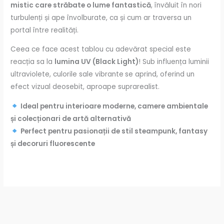
mistic care străbate o lume fantastică
, învăluit în nori
turbulenți și ape învolburate, ca și cum ar traversa un
portal între realități.
Ceea ce face acest tablou cu adevărat special este
reacția sa la
lumina UV (Black Light)
! Sub influența luminii
ultraviolete, culorile sale vibrante
se aprind, oferind un
efect vizual deosebit, aproape suprarealist.
Ideal pentru interioare moderne, camere ambientale
și colecționari de artă alternativă
Perfect pentru pasionații de stil steampunk, fantasy
și decoruri fluorescente