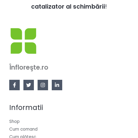
catalizator al schimbării
!
Înfloreşte.ro
Informatii
Shop
Cum comand
Cum plătesc