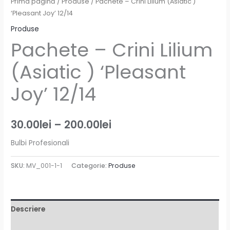
Prima pagină
/
Produse
/ Pachete – Crini Lilium (Asiatic )
‘Pleasant Joy’ 12/14
Produse
Pachete – Crini Lilium
(Asiatic ) ‘Pleasant
Joy’ 12/14
30.00
lei
–
200.00
lei
Bulbi Profesionali
SKU:
MV_001-1-1
Categorie:
Produse
Descriere
Informații suplimentare