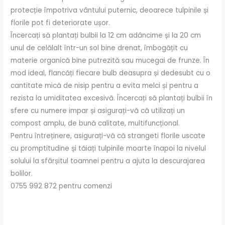
protecție împotriva vântului puternic, deoarece tulpinile și
florile pot fi deteriorate ușor.
Încercați să plantați bulbii la 12 cm adâncime și la 20 cm
unul de celălalt într-un sol bine drenat, îmbogățit cu
materie organică bine putrezită sau mucegai de frunze. În
mod ideal, flancăți fiecare bulb deasupra și dedesubt cu o
cantitate mică de nisip pentru a evita melci și pentru a
rezista la umiditatea excesivă. Încercați să plantați bulbii în
sfere cu numere impar și asigurați-vă că utilizați un
compost amplu, de bună calitate, multifuncțional.
Pentru întreținere, asigurați-vă că strangeti florile uscate
cu promptitudine și tăiați tulpinile moarte înapoi la nivelul
solului la sfârșitul toamnei pentru a ajuta la descurajarea
bolilor.
0755 992 872 pentru comenzi