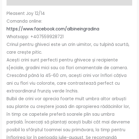
Pleasent Joy 12/14
Comanda online:
https://www.facebook.com/albineingradina
Whatsapp: +407559928721
Crinul pentru ghiveci este un crin uimitor, cu tulpină scurtă,
care crește pitic.
Acești crini sunt perfecti pentru ghivece și recipiente
s[eciale, gradini mici sau ca flori ornamentale de camera.
Crescând până la 45-60 cm, acești crini vor înflori câțiva
ani cu flori viu colorate, care contrastează perfect cu
extraordinarul frunziș verde închis.
Bulbii de crini vor aprecia foarte mult umbra altor arbuști
sau plante cu creștere joasă din apropierea rădăcinilor lor,
în timp ce capetele preferă soarele plin sau umbra
parțială. Încercați să plantați acești bulbi cât mai devreme
posibil la sfârșitul toamnei sau primăvara, la timp pentru
înflorirea lor în perioada iulie-august. Se recomandă