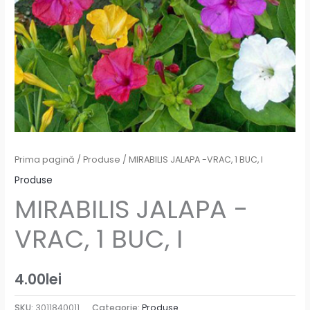
Prima pagină
/
Produse
/ MIRABILIS JALAPA -VRAC, 1 BUC, I
Produse
MIRABILIS JALAPA -
VRAC, 1 BUC, I
4.00
lei
SKU:
3011840011
Categorie:
Produse