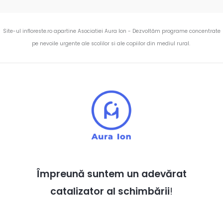
Site-ul infloreste.ro apartine Asociatiei Aura Ion - Dezvoltăm programe concentrate
pe nevoile urgente ale scolilor si ale copiilor din mediul rural.
Împreună suntem un adevărat
catalizator al schimbării
!