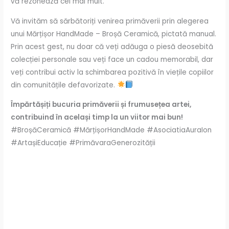
vă rezonează cel mai mult.
Vă invităm să sărbătoriți venirea primăverii prin alegerea
unui Mărțișor HandMade – Broșă Ceramică, pictată manual.
Prin acest gest, nu doar că veți adăuga o piesă deosebită
colecției personale sau veți face un cadou memorabil, dar
veți contribui activ la schimbarea pozitivă în viețile copiilor
din comunitățile defavorizate.
Împărtășiți bucuria primăverii și frumusețea artei,
contribuind în același timp la un viitor mai bun!
#BroșăCeramică #MărțișorHandMade #AsociatiaAuraIon
#ArtașiEducație #PrimăvaraGenerozității