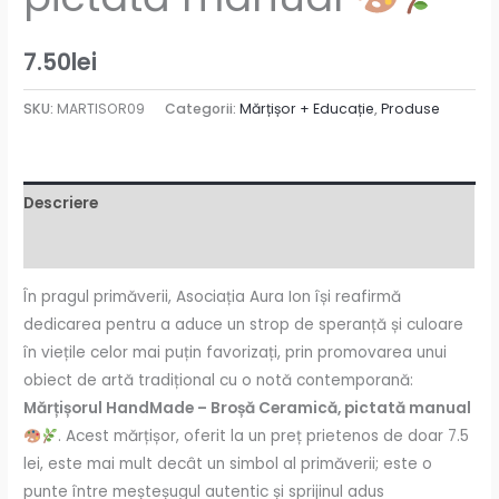
7.50
lei
SKU:
MARTISOR09
Categorii:
Mărțișor + Educație
,
Produse
Descriere
Recenzii (0)
În pragul primăverii, Asociația Aura Ion își reafirmă
dedicarea pentru a aduce un strop de speranță și culoare
în viețile celor mai puțin favorizați, prin promovarea unui
obiect de artă tradițional cu o notă contemporană:
Mărțișorul HandMade – Broșă Ceramică, pictată manual
. Acest mărțișor, oferit la un preț prietenos de doar 7.5
lei, este mai mult decât un simbol al primăverii; este o
punte între meșteșugul autentic și sprijinul adus