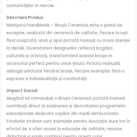
comunităților în nevoie.
Descriere Produs:
Mărțișorul HandMade – Broșă Ceramică este o piesă de
excepție, realizată din ceramică de calitate, fiecare broșă
fiind sculptată, arsă și apoi pictată manual cu mare atenție
la detalii. Diversitatea designurilor reflectă bogăția
culturală și artistică, transformând aceste broșe în
accesoriul perfect pentru orice ținută. Pictura manuală
adaugă unicitate fiecărei broșe, fiecare exemplar fiind o
expresie a individualității și creativității.
Impact Social:
Alegând să comandați o Broșă Ceramică pictată manual,
contribuiți direct la susținerea și dezvoltarea programelor
educaționale dedicate copiilor din medii defavorizate.
Fondurile strânse sunt esențiale pentru Asociația Aura Ion în
efortul de a oferi acces la educație de calitate, resurse
didactice și sprijin continuu pentru acești copii,