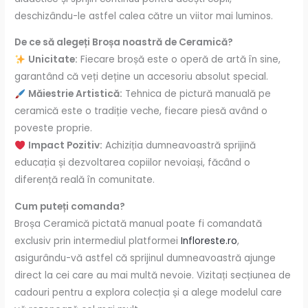
deschizându-le astfel calea către un viitor mai luminos.
De ce să alegeți Broșa noastră de Ceramică?
Unicitate:
Fiecare broșă este o operă de artă în sine,
garantând că veți deține un accesoriu absolut special.
Măiestrie Artistică:
Tehnica de pictură manuală pe
ceramică este o tradiție veche, fiecare piesă având o
poveste proprie.
Impact Pozitiv:
Achiziția dumneavoastră sprijină
educația și dezvoltarea copiilor nevoiași, făcând o
diferență reală în comunitate.
Cum puteți comanda?
Broșa Ceramică pictată manual poate fi comandată
exclusiv prin intermediul platformei
Infloreste.ro
,
asigurându-vă astfel că sprijinul dumneavoastră ajunge
direct la cei care au mai multă nevoie. Vizitați secțiunea de
cadouri pentru a explora colecția și a alege modelul care