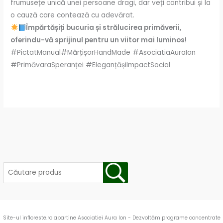
frumusețe unică unei persoane dragi, dar veți contribui și la
o cauză care contează cu adevărat.
Împărtășiți bucuria și strălucirea primăverii,
oferindu-vă sprijinul pentru un viitor mai luminos!
#PictatManual#MărțișorHandMade #AsociatiaAuraIon
#PrimăvaraSperanței #EleganțășiImpactSocial
Site-ul infloreste.ro apartine Asociatiei Aura Ion - Dezvoltăm programe concentrate