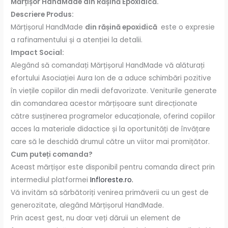
Mărțișor HandMade din Rășină Epoxidică.
Descriere Produs:
Mărțișorul HandMade
din rășină epoxidică
este o expresie
a rafinamentului și a atenției la detalii.
Impact Social:
Alegând să comandați Mărțișorul HandMade vă alăturați
efortului Asociației Aura Ion de a aduce schimbări pozitive
în viețile copiilor din medii defavorizate. Veniturile generate
din comandarea acestor mărțișoare sunt direcționate
către susținerea programelor educaționale, oferind copiilor
acces la materiale didactice și la oportunități de învățare
care să le deschidă drumul către un viitor mai promițător.
Cum puteți comanda?
Aceast mărțișor este disponibil pentru comanda direct prin
intermediul platformei
Infloreste.ro.
Vă invităm să sărbătoriți venirea primăverii cu un gest de
generozitate, alegând Mărțișorul HandMade.
Prin acest gest, nu doar veți dăruii un element de