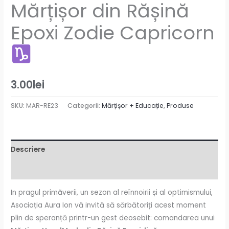
Mărțișor din Rășină
Epoxi Zodie Capricorn
3.00
lei
SKU:
MAR-RE23
Categorii:
Mărțișor + Educație
,
Produse
Descriere
Recenzii (0)
In pragul primăverii, un sezon al reînnoirii și al optimismului,
Asociația Aura Ion vă invită să sărbătoriți acest moment
plin de speranță printr-un gest deosebit: comandarea unui