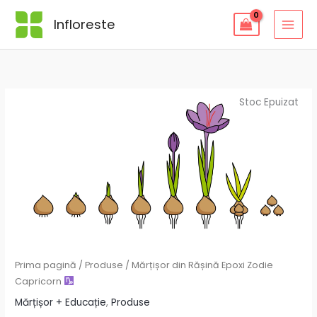
Skip
Infloreste
to
content
Stoc Epuizat
Prima pagină
/
Produse
/ Mărțișor din Rășină Epoxi Zodie
Capricorn
Mărțișor + Educație
,
Produse