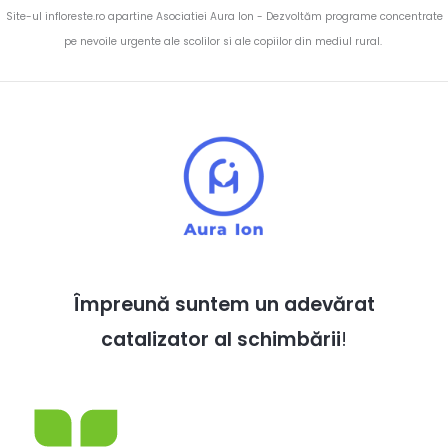
Site-ul infloreste.ro apartine Asociatiei Aura Ion - Dezvoltăm programe concentrate
pe nevoile urgente ale scolilor si ale copiilor din mediul rural.
Împreună suntem un adevărat
catalizator al schimbării
!