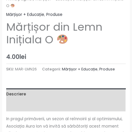
O
Mărțișor + Educație
,
Produse
Mărțișor din Lemn
Inițiala O
4.00
lei
SKU:
MAR-LMN26
Categorii:
Mărțișor + Educație
,
Produse
Descriere
Recenzii (0)
In pragul primăverii, un sezon al reînnoirii și al optimismului,
Asociația Aura Ion vă invită să sărbătoriți acest moment