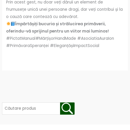
Prin acest gest, nu doar veți dăruii un element de
frumusețe unică unei persoane dragi, dar veți contribui și la
o cauză care contează cu adevărat.
Împărtășiți bucuria și strălucirea primăverii,
oferindu-vă sprijinul pentru un viitor mai luminos!
#PictatManual#MărțișorHandMade #AsociatiaAuraIon
#PrimăvaraSperanței #EleganțășiImpactSocial