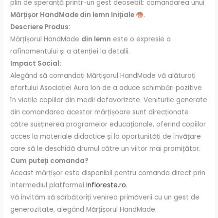
plin de speranță printr-un gest deosebit: comandarea unui
Mărțișor HandMade din lemn Inițiale
.
Descriere Produs:
Mărțișorul HandMade
din lemn
este o expresie a
rafinamentului și a atenției la detalii.
Impact Social:
Alegând să comandați Mărțișorul HandMade vă alăturați
efortului Asociației Aura Ion de a aduce schimbări pozitive
în viețile copiilor din medii defavorizate. Veniturile generate
din comandarea acestor mărțișoare sunt direcționate
către susținerea programelor educaționale, oferind copiilor
acces la materiale didactice și la oportunități de învățare
care să le deschidă drumul către un viitor mai promițător.
Cum puteți comanda?
Aceast mărțișor este disponibil pentru comanda direct prin
intermediul platformei
Infloreste.ro.
Vă invităm să sărbătoriți venirea primăverii cu un gest de
generozitate, alegând Mărțișorul HandMade.