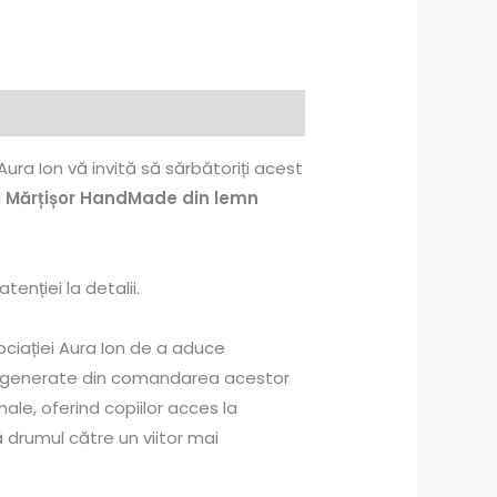
 Aura Ion vă invită să sărbătoriți acest
i
Mărțișor HandMade din lemn
tenției la detalii.
ciației Aura Ion de a aduce
rile generate din comandarea acestor
le, oferind copiilor acces la
ă drumul către un viitor mai