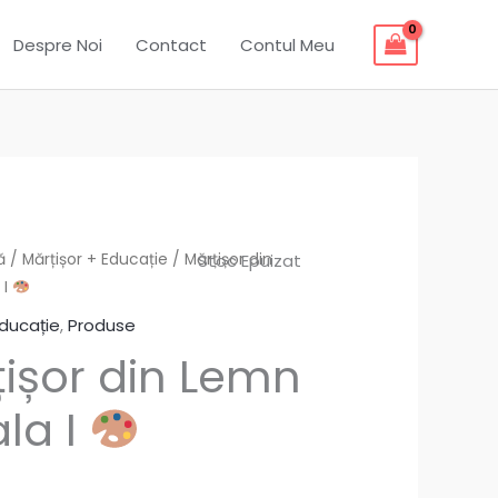
Despre Noi
Contact
Contul Meu
ă
/
Mărțișor + Educație
/ Mărțișor din
Stoc Epuizat
 I
Educație
,
Produse
ișor din Lemn
ala I