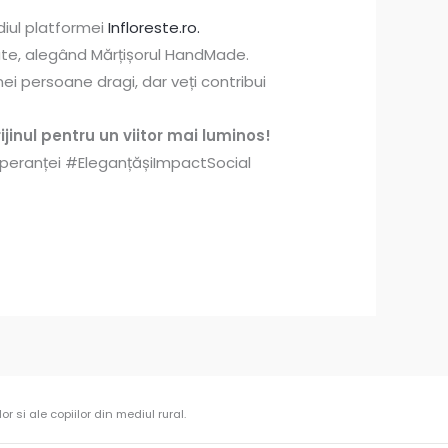
diul platformei
Infloreste.ro.
tate, alegând Mărțișorul HandMade.
ei persoane dragi, dar veți contribui
ijinul pentru un viitor mai luminos!
eranței #EleganțășiImpactSocial
r si ale copiilor din mediul rural.