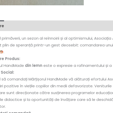
re
Recenzii (0)
l primăverii, un sezon al reînnoirii și al optimismului, Asociația
plin de speranță printr-un gest deosebit: comandarea unu
.
re Produs:
rul HandMade
din lemn
este o expresie a rafinamentului și a a
Social:
 să comandați Mărțișorul HandMade vă alăturați efortului Aso
i pozitive în viețile copiilor din medii defavorizate. Venitu
re sunt direcționate către susținerea programelor educaționa
e didactice și la oportunități de învățare care să le deschid
tor.