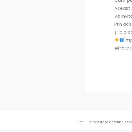
Cum pu
Aceast 
Vă invi
Prin ace
și la o
Împ
#Pictat
Site-ul infloreste.ro apartine Aso