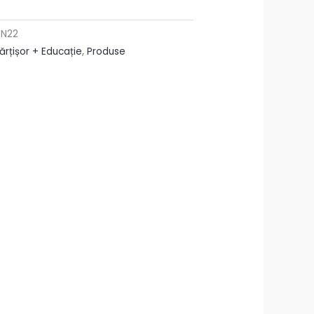
MN22
ărțișor + Educație
,
Produse