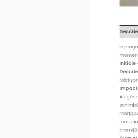
Descrie
In pragu
moment 
Inițiale
Descrie
Mărțișo
Impact 
Alegând
schimbăr
mărțișoa
material
promiță