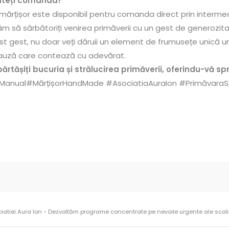
teți comanda?
mărțișor este disponibil pentru comanda direct prin interme
tăm să sărbătoriți venirea primăverii cu un gest de generozi
st gest, nu doar veți dăruii un element de frumusețe unică un
 cauză care contează cu adevărat.
ărtășiți bucuria și strălucirea primăverii, oferindu-vă spr
Manual#MărțișorHandMade #AsociatiaAuraIon #PrimăvaraSp
ciatiei Aura Ion - Dezvoltăm programe concentrate pe nevoile urgente ale scolilo