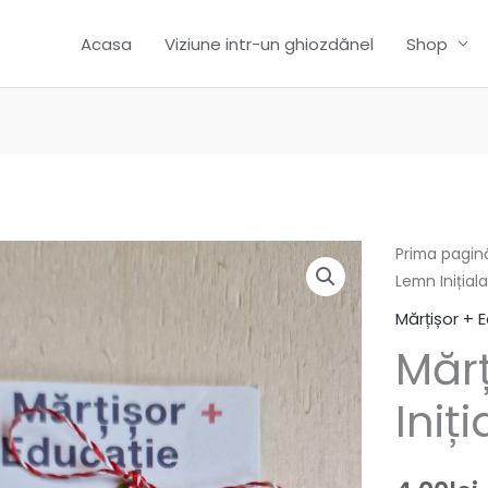
Acasa
Viziune intr-un ghiozdănel
Shop
Prima pagin
Lemn Inițiala
Mărțișor + 
Mărț
Iniți