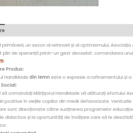
re
Recenzii (0)
l primăverii, un sezon al reînnoirii și al optimismului, Asociația
plin de speranță printr-un gest deosebit: comandarea unu
.
re Produs:
rul HandMade
din lemn
este o expresie a rafinamentului și a a
Social:
 să comandați Mărțișorul HandMade vă alăturați efortului Aso
i pozitive în viețile copiilor din medii defavorizate. Venitu
re sunt direcționate către susținerea programelor educaționa
e didactice și la oportunități de învățare care să le deschid
tor.