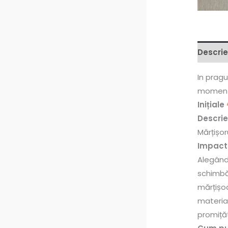
Descrie
In pragu
moment 
Inițiale
Descrie
Mărțișo
Impact 
Alegând
schimbăr
mărțișoa
material
promiță