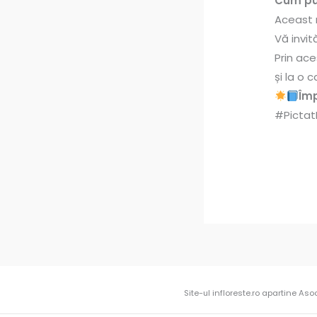
Cum pu
Aceast 
Vă invi
Prin ace
și la o
Împ
#Pictat
Site-ul infloreste.ro apartine Aso