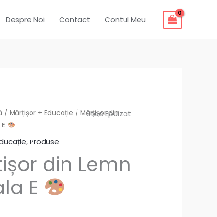
Despre Noi
Contact
Contul Meu
ă
/
Mărțișor + Educație
/ Mărțișor din
Stoc Epuizat
a E
Educație
,
Produse
ișor din Lemn
iala E