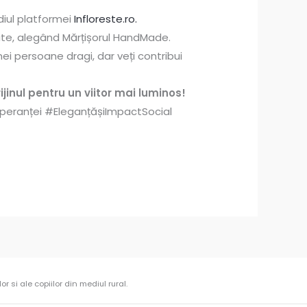
diul platformei
Infloreste.ro.
tate, alegând Mărțișorul HandMade.
ei persoane dragi, dar veți contribui
ijinul pentru un viitor mai luminos!
eranței #EleganțășiImpactSocial
r si ale copiilor din mediul rural.