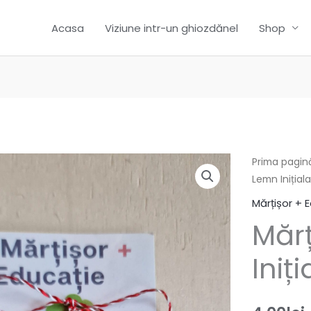
Acasa
Viziune intr-un ghiozdănel
Shop
Prima pagin
Lemn Inițial
Mărțișor + 
Mărț
Iniț