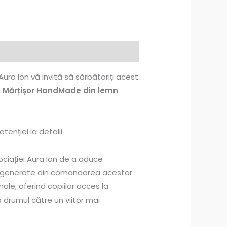
 Aura Ion vă invită să sărbătoriți acest
i
Mărțișor HandMade din lemn
tenției la detalii.
ciației Aura Ion de a aduce
rile generate din comandarea acestor
le, oferind copiilor acces la
ă drumul către un viitor mai