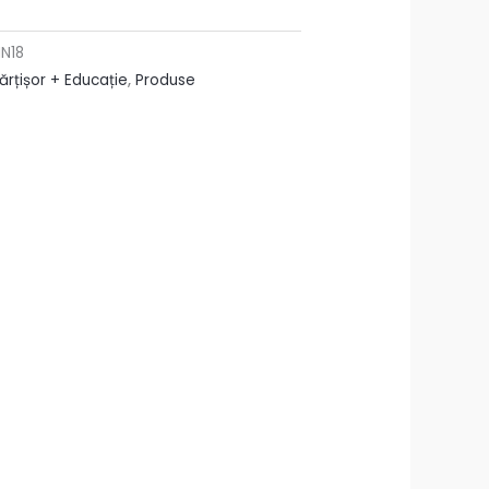
N18
ărțișor + Educație
,
Produse