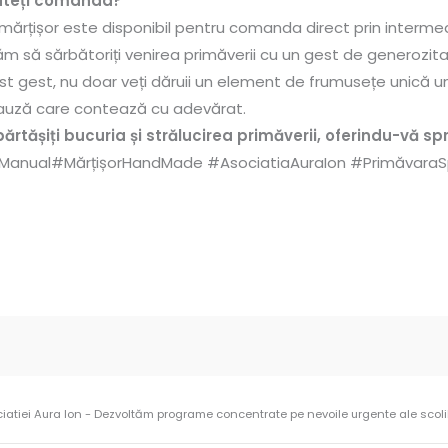
teți comanda?
mărțișor este disponibil pentru comanda direct prin interme
tăm să sărbătoriți venirea primăverii cu un gest de generozi
st gest, nu doar veți dăruii un element de frumusețe unică un
 cauză care contează cu adevărat.
ărtășiți bucuria și strălucirea primăverii, oferindu-vă spr
Manual#MărțișorHandMade #AsociatiaAuraIon #PrimăvaraSp
ciatiei Aura Ion - Dezvoltăm programe concentrate pe nevoile urgente ale scolilo