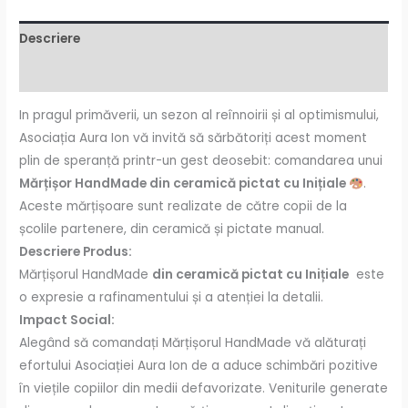
Descriere
Recenzii (0)
In pragul primăverii, un sezon al reînnoirii și al optimismului,
Asociația Aura Ion vă invită să sărbătoriți acest moment
plin de speranță printr-un gest deosebit: comandarea unui
Mărțișor HandMade din ceramică pictat cu Inițiale
.
Aceste mărțișoare sunt realizate de către copii de la
școlile partenere, din ceramică și pictate manual.
Descriere Produs:
Mărțișorul HandMade
din ceramică pictat cu Inițiale
este
o expresie a rafinamentului și a atenției la detalii.
Impact Social:
Alegând să comandați Mărțișorul HandMade vă alăturați
efortului Asociației Aura Ion de a aduce schimbări pozitive
în viețile copiilor din medii defavorizate. Veniturile generate