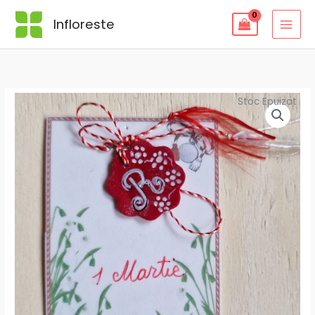
Skip
Infloreste
to
content
Stoc Epuizat