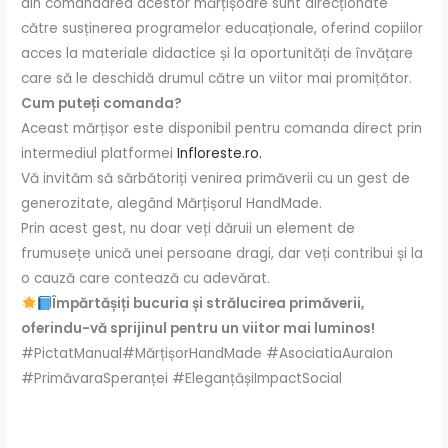
din comandarea acestor mărțișoare sunt direcționate
către susținerea programelor educaționale, oferind copiilor
acces la materiale didactice și la oportunități de învățare
care să le deschidă drumul către un viitor mai promițător.
Cum puteți comanda?
Aceast mărțișor este disponibil pentru comanda direct prin
intermediul platformei
Infloreste.ro.
Vă invităm să sărbătoriți venirea primăverii cu un gest de
generozitate, alegând Mărțișorul HandMade.
Prin acest gest, nu doar veți dăruii un element de
frumusețe unică unei persoane dragi, dar veți contribui și la
o cauză care contează cu adevărat.
Împărtășiți bucuria și strălucirea primăverii,
oferindu-vă sprijinul pentru un viitor mai luminos!
#PictatManual#MărțișorHandMade #AsociatiaAuraIon
#PrimăvaraSperanței #EleganțășiImpactSocial