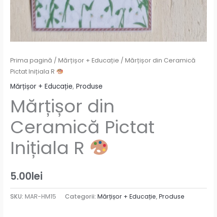
Prima pagină
/
Mărțișor + Educație
/ Mărțișor din Ceramică
Pictat Inițiala R
Mărțișor + Educație
,
Produse
Mărțișor din
Ceramică Pictat
Inițiala R
5.00
lei
SKU:
MAR-HM15
Categorii:
Mărțișor + Educație
,
Produse