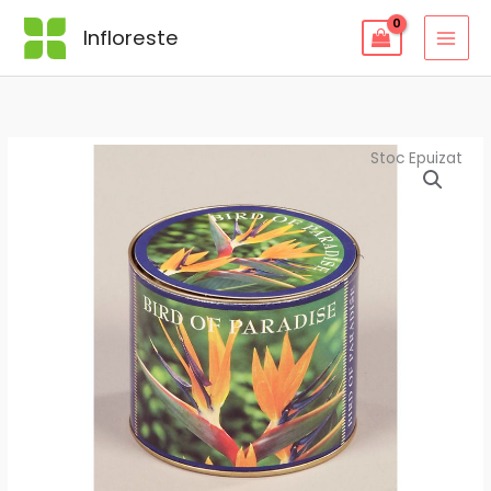
Skip
Infloreste
to
content
Stoc Epuizat