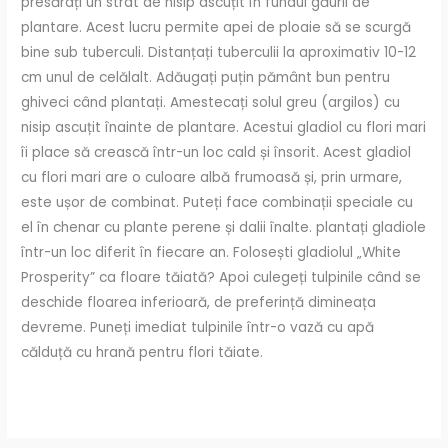
presărați un strat de nisip ascuțit în fundul găurii de
plantare. Acest lucru permite apei de ploaie să se scurgă
bine sub tuberculi. Distanțați tuberculii la aproximativ 10-12
cm unul de celălalt. Adăugați puțin pământ bun pentru
ghiveci când plantați. Amestecați solul greu (argilos) cu
nisip ascuțit înainte de plantare. Acestui gladiol cu ​​flori mari
îi place să crească într-un loc cald și însorit. Acest gladiol
cu ​​flori mari are o culoare albă frumoasă și, prin urmare,
este ușor de combinat. Puteți face combinații speciale cu
el în chenar cu plante perene și dalii înalte. plantați gladiole
într-un loc diferit în fiecare an. Folosești gladiolul „White
Prosperity” ca floare tăiată? Apoi culegeți tulpinile când se
deschide floarea inferioară, de preferință dimineața
devreme. Puneți imediat tulpinile într-o vază cu apă
călduță cu hrană pentru flori tăiate.