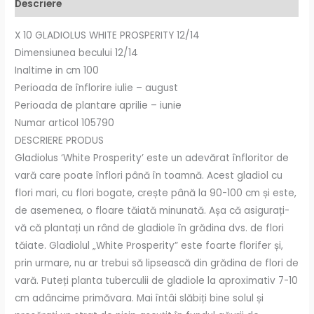
Descriere
X 10 GLADIOLUS WHITE PROSPERITY 12/14
Dimensiunea becului 12/14
Inaltime in cm 100
Perioada de înflorire iulie – august
Perioada de plantare aprilie – iunie
Numar articol 105790
DESCRIERE PRODUS
Gladiolus ‘White Prosperity’ este un adevărat înfloritor de
vară care poate înflori până în toamnă. Acest gladiol cu ​​
flori mari, cu flori bogate, crește până la 90-100 cm și este,
de asemenea, o floare tăiată minunată. Așa că asigurați-
vă că plantați un rând de gladiole în grădina dvs. de flori
tăiate. Gladiolul „White Prosperity” este foarte florifer și,
prin urmare, nu ar trebui să lipsească din grădina de flori de
vară. Puteți planta tuberculii de gladiole la aproximativ 7-10
cm adâncime primăvara. Mai întâi slăbiți bine solul și