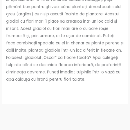
pământ bun pentru ghiveci când plantați. Amestecați solul
greu (argilos) cu nisip ascuțit înainte de plantare. Acestui
gladiol cu ​​flori mari îi place să crească într-un loc cald și
însorit. Acest gladiol cu ​​flori mari are o culoare roșie
frumoasă și, prin urmare, este ușor de combinat. Puteți
face combinații speciale cu el în chenar cu plante perene și
dalii înalte. plantați gladiole într-un loc diferit în fiecare an.
Folosești gladiolul „Oscar” ca floare tăiată? Apoi culegeți
tulpinile când se deschide floarea inferioară, de preferință
dimineața devreme. Puneți imediat tulpinile într-o vază cu
apă călduță cu hrană pentru flori tăiate.