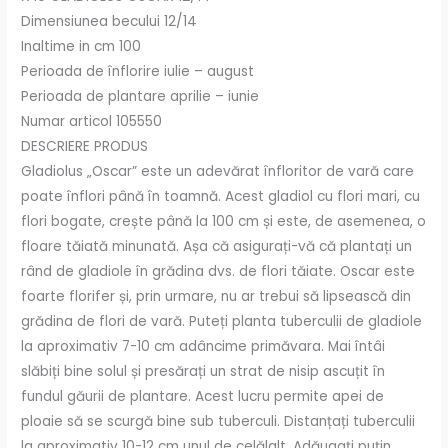
Dimensiunea becului 12/14
Inaltime in cm 100
Perioada de înflorire iulie – august
Perioada de plantare aprilie – iunie
Numar articol 105550
DESCRIERE PRODUS
Gladiolus „Oscar” este un adevărat înfloritor de vară care
poate înflori până în toamnă. Acest gladiol cu ​​flori mari, cu
flori bogate, crește până la 100 cm și este, de asemenea, o
floare tăiată minunată. Așa că asigurați-vă că plantați un
rând de gladiole în grădina dvs. de flori tăiate. Oscar este
foarte florifer și, prin urmare, nu ar trebui să lipsească din
grădina de flori de vară. Puteți planta tuberculii de gladiole
la aproximativ 7-10 cm adâncime primăvara. Mai întâi
slăbiți bine solul și presărați un strat de nisip ascuțit în
fundul găurii de plantare. Acest lucru permite apei de
ploaie să se scurgă bine sub tuberculi. Distanțați tuberculii
la aproximativ 10-12 cm unul de celălalt. Adăugați puțin