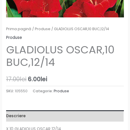
Prima pagină
/
Produse
/ GLADIOLUS OSCAR,10 BUC,12/14
Produse
GLADIOLUS OSCAR,10
BUC,12/14
17.00
lei
6.00
lei
SKU:
105550
Categorie:
Produse
Descriere
X 10 GLADIOLUS OSCAR 12/14