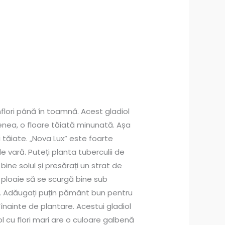
nflori până în toamnă. Acest gladiol
emenea, o floare tăiată minunată. Așa
i tăiate. „Nova Lux” este foarte
 de vară. Puteți planta tuberculii de
ine solul și presărați un strat de
e ploaie să se scurgă bine sub
alt. Adăugați puțin pământ bun pentru
 înainte de plantare. Acestui gladiol
ol cu ​​flori mari are o culoare galbenă