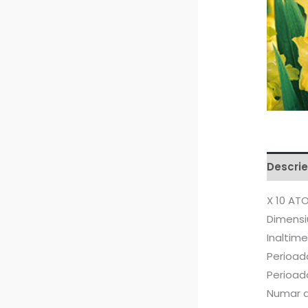
Descrie
X 10 AT
Dimensi
Inaltime
Perioada
Perioada
Numar a