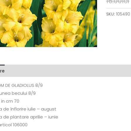
16.00
lei
SKU:
105490
re
OM DE GLADIOLUS 8/9
unea becului 8/9
 in cm 70
 de înflorire iulie – august
 de plantare aprilie – iunie
rticol 106000