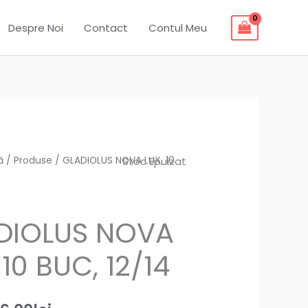
Despre Noi
Contact
Contul Meu
ă
Prețul
/
Produse
Prețul
/ GLADIOLUS NOVA LUX, 10
Stoc Epuizat
inițial
curent
a
este:
DIOLUS NOVA
fost:
6.00lei.
 10 BUC, 12/14
16.00lei.