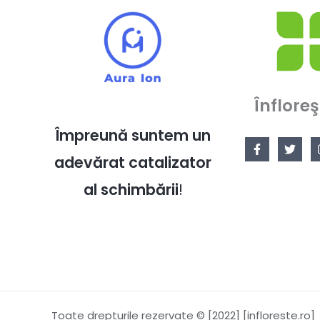
Înfloreş
Împreună suntem un
adevărat catalizator
al schimbării
!
Toate drepturile rezervate © [2022] [infloreste.ro]