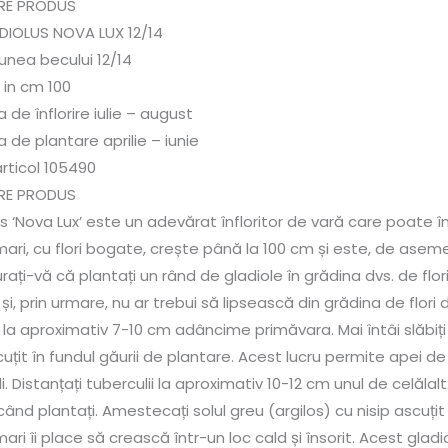
RE PRODUS
ADIOLUS NOVA LUX 12/14
unea becului 12/14
 in cm 100
 de înflorire iulie – august
 de plantare aprilie – iunie
rticol 105490
RE PRODUS
s ‘Nova Lux’ este un adevărat înfloritor de vară care poate î
ri mari, cu flori bogate, crește până la 100 cm și este, de as
rați-vă că plantați un rând de gladiole în grădina dvs. de flor
ă și, prin urmare, nu ar trebui să lipsească din grădina de flori
 la aproximativ 7-10 cm adâncime primăvara. Mai întâi slăbiți b
cuțit în fundul găurii de plantare. Acest lucru permite apei d
i. Distanțați tuberculii la aproximativ 10-12 cm unul de celăl
când plantați. Amestecați solul greu (argilos) cu nisip ascuțit
ri mari îi place să crească într-un loc cald și însorit. Acest gladi