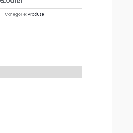
6.00
lei
Categorie:
Produse