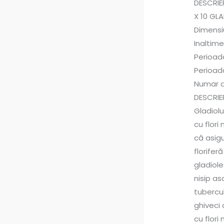
DESCRIE
X 10 GL
Dimensi
Inaltime
Perioada
Perioada
Numar a
DESCRIE
Gladiolu
cu ​​flo
că asigu
florifer
gladiole
nisip as
tubercul
ghiveci 
cu ​​flo