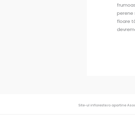
frumoasă
perene ș
floare t
devreme.
Site-ul infloreste.ro apartine Aso