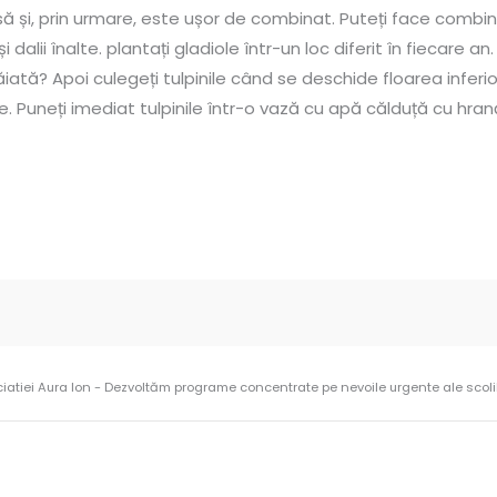
 și, prin urmare, este ușor de combinat. Puteți face combina
i dalii înalte. plantați gladiole într-un loc diferit în fiecare an
ăiată? Apoi culegeți tulpinile când se deschide floarea inferi
 Puneți imediat tulpinile într-o vază cu apă călduță cu hrană
ciatiei Aura Ion - Dezvoltăm programe concentrate pe nevoile urgente ale scolilo