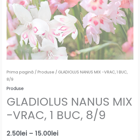
Prima pagină
/
Produse
/ GLADIOLUS NANUS MIX -VRAC, 1 BUC,
8/9
Produse
GLADIOLUS NANUS MIX
-VRAC, 1 BUC, 8/9
2.50
lei
–
15.00
lei