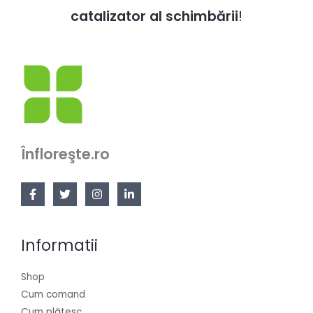
catalizator al schimbării
!
Înfloreşte.ro
Informatii
Shop
Cum comand
Cum plătesc