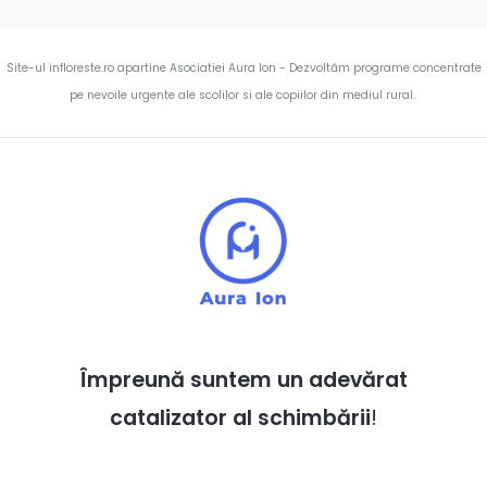
Site-ul infloreste.ro apartine Asociatiei Aura Ion - Dezvoltăm programe concentrate
pe nevoile urgente ale scolilor si ale copiilor din mediul rural.
Împreună suntem un adevărat
catalizator al schimbării
!