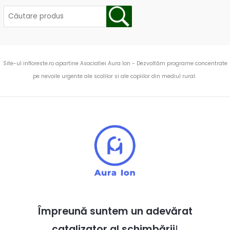
Site-ul infloreste.ro apartine Asociatiei Aura Ion - Dezvoltăm programe concentrate
pe nevoile urgente ale scolilor si ale copiilor din mediul rural.
Împreună suntem un adevărat
catalizator al schimbării
!