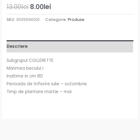
13.00
lei
8.00
lei
SKU:
3005590010
Categorie:
Produse
Descriere
Subgrupul COLLERETTE
Mărimea becului I
Inaltime in cm 80
Perioada de înflorire iulie – octombrie
Timp de plantare martie – mai