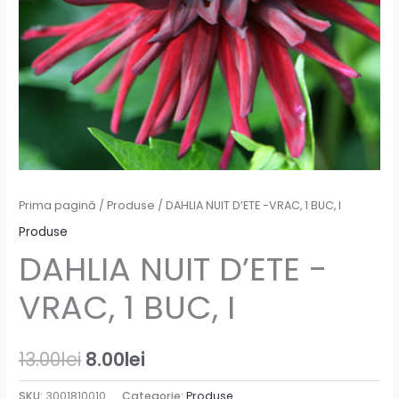
Prima pagină
/
Produse
/ DAHLIA NUIT D’ETE -VRAC, 1 BUC, I
Produse
DAHLIA NUIT D’ETE -
VRAC, 1 BUC, I
13.00
lei
8.00
lei
SKU:
3001810010
Categorie:
Produse