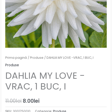
Prima pagină
/
Produse
/ DAHLIA MY LOVE -VRAC, 1 BUC, I
Produse
DAHLIA MY LOVE -
VRAC, 1 BUC, I
11.00
lei
8.00
lei
SKU:
3001750010
Categorie:
Produse