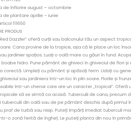
a de înflorire august – octombrie
 de plantare aprilie – iunie
ticol 111650
RE PRODUS
ed Dazzler” oferă curții sau balconului tău un aspect tropical
toare. Cana provine de la tropice, așa că le place un loc îns
sau jardinier spațios. Luați o oală mare cu găuri în fund. Acope
 boabe hidro. Pune pământ de ghiveci în ghiveciul de flori ș
ea corectă. Umpleți cu pământ și apăsați ferm. Udați cu gen
ghiveciul sau jardiniera într-un loc în plin soare. Florile și fru
sabile într-un chenar care are un caracter „tropical”. Oferă u
ropicale să se simtă ca acasă. Tuberculii de cana, precum dal
i tuberculii din oală sau de pe pământ deschis după primul 
u praf de turbă sau nisip. Puteți împărți imediat tuberculi ma
tr-o zonă ferită de îngheț. Le puteți planta din nou în primăv