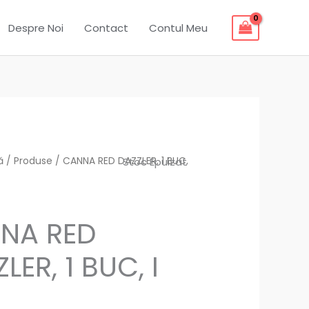
Despre Noi
Contact
Contul Meu
ă
/
Produse
/ CANNA RED DAZZLER, 1 BUC,
Stoc Epuizat
NA RED
LER, 1 BUC, I