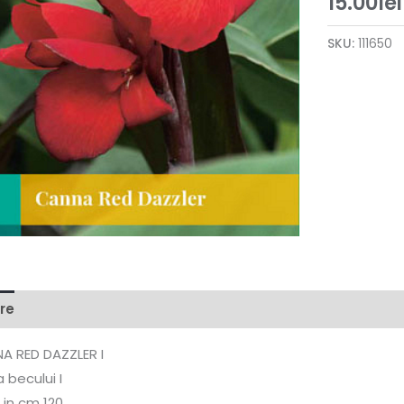
15.00
lei
SKU:
111650
re
NA RED DAZZLER I
 becului I
 in cm 120