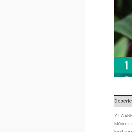
Descrie
X 1 CAN
Mărimea
Inaltime