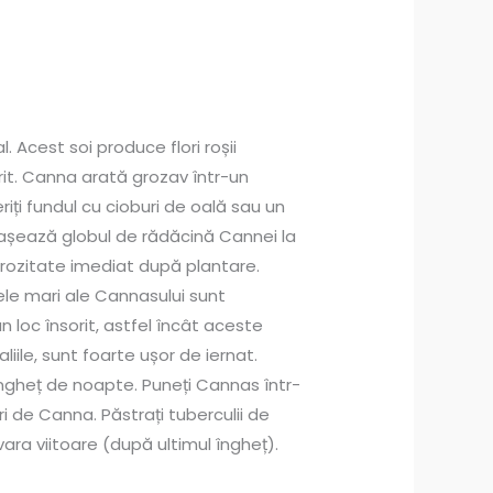
. Acest soi produce flori roșii
orit. Canna arată grozav într-un
riți fundul cu cioburi de oală sau un
i așează globul de rădăcină Cannei la
erozitate imediat după plantare.
nzele mari ale Cannasului sunt
n loc însorit, astfel încât aceste
iile, sunt foarte ușor de iernat.
îngheț de noapte. Puneți Cannas într-
ri de Canna. Păstrați tuberculii de
ara viitoare (după ultimul îngheț).