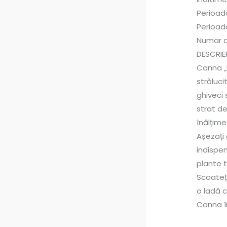
Perioad
Perioada
Numar ar
DESCRIE
Canna „R
străluci
ghiveci 
strat de
înălțim
Așezați 
indispen
plante t
Scoateț
o ladă c
Canna în