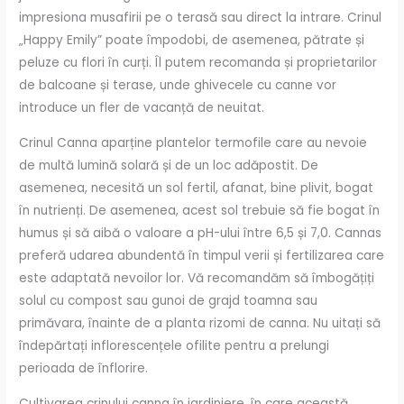
impresiona musafirii pe o terasă sau direct la intrare. Crinul
„Happy Emily” poate împodobi, de asemenea, pătrate și
peluze cu flori în curți. Îl putem recomanda și proprietarilor
de balcoane și terase, unde ghivecele cu canne vor
introduce un fler de vacanță de neuitat.
Crinul Canna aparține plantelor termofile care au nevoie
de multă lumină solară și de un loc adăpostit. De
asemenea, necesită un sol fertil, afanat, bine plivit, bogat
în nutrienți. De asemenea, acest sol trebuie să fie bogat în
humus și să aibă o valoare a pH-ului între 6,5 și 7,0. Cannas
preferă udarea abundentă în timpul verii și fertilizarea care
este adaptată nevoilor lor. Vă recomandăm să îmbogățiți
solul cu compost sau gunoi de grajd toamna sau
primăvara, înainte de a planta rizomi de canna. Nu uitați să
îndepărtați inflorescențele ofilite pentru a prelungi
perioada de înflorire.
Cultivarea crinului canna în jardiniere, în care această