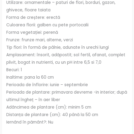
Utilizare: ornamentale – paturi de flori, borduri, gazon,
ghivece, floare taiata
Forma de creștere: erectă
Culoarea florii: galben cu pete portocalii
Forma vegetației: perenă
Frunze: frunze mari, alterne, verzi
Tip flori: în formă de pâlnie, adunate în urechi lungi
Amplasament: însorit, adăpostit; sol fertil, afanat, complet
plivit, bogat in nutrienti, cu un pH intre 6,5 si 7,0
Becuri: 1
Inaltime: pana la 60 cm
Perioada de înflorire: iunie – septembrie
Perioada de plantare: primavara devreme -in interior; după
ultimul îngheț – în aer liber
Adâncimea de plantare (cm): minim 5 cm
Distanța de plantare (cm): 40 până la 50 cm
Iernând în pământ?: Nu