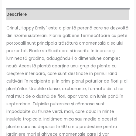
Descriere
Crinul „Happy Emily” este o plantă perenă care se dezvoltă
din rizomii subterani. Florile galbene fermecătoare cu pete
portocalii sunt principala trăsătură ornamentală a soiului
prezentat. Florile strălucitoare și însorite întineresc și
luminează grădina, adăugându-i o dimensiune complet
nouă. Această plantă aparține unui grup de plante cu
creștere inferioară, care sunt destinate în primul rând
cultivării în recipiente și în prim-planul paturilor de flori și al
plantărilor. Urechile dense, exuberante, formate din chiar
mai mult de o duzină de flori, apar vara, din iunie până în
septembrie. Tulpinile puternice și cărnoase sunt
împodobite cu frunze verzi, mari, care aduc în minte
insulele tropicale. Inaltimea mica sau medie a acestei
plante care nu depaseste 60 cm o predestine pentru
jardiniere mari si ghivece ornamentale care iti vor