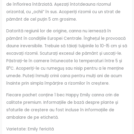
de înflorirea întârziată. Așezați întotdeauna rizomul
orizontal, cu „ochii” în sus. Acoperiți rizomii cu un strat de
pământ de cel puțin 5 cm grosime.
Datorită regiunii lor de origine, canna nu iernează în
pământ în condițiile Europei Centrale. Înghețul le provoacă
daune ireversibile. Trebuie să tăiați tulpinile la 10-15 cm și să
excavați rizomii. Scuturați excesul de pământ și uscați-le.
Păstrați-le în camere întunecate la temperaturi între 5 și
8⁰C. Acoperiți-le cu rumeguș sau nisip pentru a le menține
umede. Puteți înmulți crinii cana pentru mulți ani de acum
înainte prin simpla împărțire a rizomilor în creștere.
Fiecare pachet conține 1 bec Happy Emily canna crin de
calitate premium. Informațiile de bază despre plante și
sfaturile de creștere au fost incluse în informațiile de
ambalare de pe etichetă.
Varietate: Emily fericită