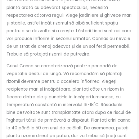
plantă arată cu adevărat spectaculos, necesită
respectarea câtorva reguli. Alege jardiniere și ghivece mari
și stabile, astfel încât rizomul să aibă suficient spațiu
pentru a se dezvolta și a crește. Lăstarii tineri sunt cei care
vor produce înflorire în sezonul următor. Cannas au nevoie
de un strat de drenaj adecvat și de un sol fertil permeabil.
Trebuie să protejați rizomii de putrezire.
Crinul Canna se caracterizează printr-o perioadă de
vegetație destul de lungă. Vă recomandăm să plantați
rizomii devreme pentru a accelera înflorirea. Alegeți
recipiente mari și încăpătoare, plantați câte un rizom în
fiecare dintre ele și puneți-le în încăperi luminoase, cu
temperatură constantă în intervalul 16-18⁰C. Răsadurile
bine dezvoltate sunt transplantate afară după ce riscul de
înghețuri târzii de primăvară a dispărut. Plantați crini canna
la 40 până la 50 cm unul de celălalt. De asemenea, puteți
planta rizomii direct pe paturi, dar va trebui să țineți cont