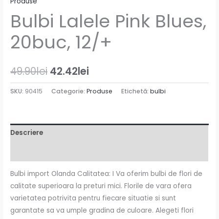
Produse
Bulbi Lalele Pink Blues,
20buc, 12/+
49.90
lei
42.42
lei
SKU:
90415
Categorie:
Produse
Etichetă:
bulbi
Descriere
Informații suplimentare
Bulbi import Olanda Calitatea: I Va oferim bulbi de flori de
calitate superioara la preturi mici. Florile de vara ofera
varietatea potrivita pentru fiecare situatie si sunt
garantate sa va umple gradina de culoare. Alegeti flori