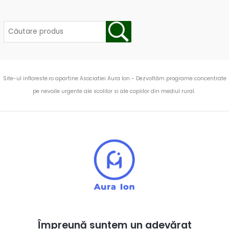
Site-ul infloreste.ro apartine Asociatiei Aura Ion - Dezvoltăm programe concentrate
pe nevoile urgente ale scolilor si ale copiilor din mediul rural.
Împreună suntem un adevărat