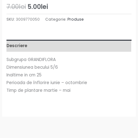
7.00
lei
5.00
lei
SKU:
3009770050
Categorie:
Produse
Descriere
Subgrupa GRANDIFLORA
Dimensiunea becului 5/6
Inaltime in cm 25
Perioada de înflorire iunie – octombrie
Timp de plantare martie – mai