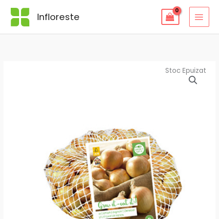
Skip
Infloreste
to
content
Stoc Epuizat