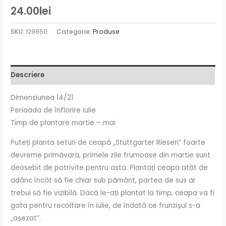
24.00
lei
SKU:
129850
Categorie:
Produse
Descriere
Dimensiunea 14/21
Perioada de înflorire iulie
Timp de plantare martie – mai
Puteți planta seturi de ceapă „Stuttgarter Riesen” foarte
devreme primăvara, primele zile frumoase din martie sunt
deosebit de potrivite pentru asta. Plantați ceapa atât de
adânc încât să fie chiar sub pământ, partea de sus ar
trebui să fie vizibilă. Dacă le-ați plantat la timp, ceapa va fi
gata pentru recoltare în iulie, de îndată ce frunzișul s-a
„așezat”.