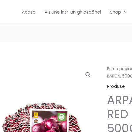
Acasa
Viziune intr-un ghiozdănel
Shop
Prima pagin
BARON, 500G
Produse
ARP
RED
500G