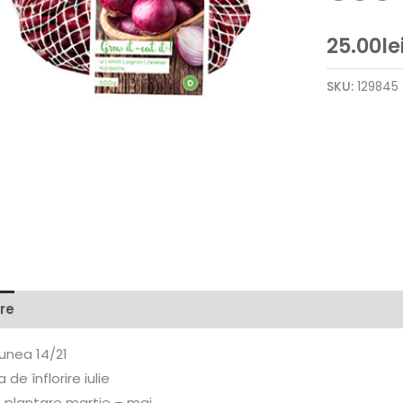
25.00
le
SKU:
129845
re
unea 14/21
 de înflorire iulie
 plantare martie – mai