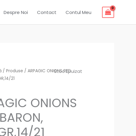
Despre Noi
Contact
Contul Meu
ă
/
Produse
/ ARPAGIC ONIONS RED
Stoc Epuizat
R,14/21
AGIC ONIONS
 BARON,
R,14/21