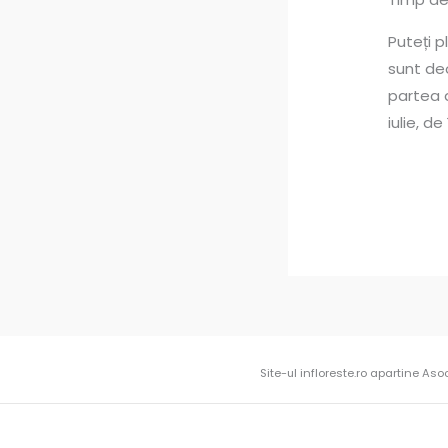
Puteți 
sunt de
partea d
iulie, d
Site-ul infloreste.ro apartine Aso