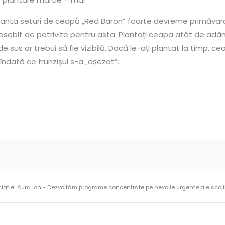
planta seturi de ceapă „Red Baron” foarte devreme primăvara
osebit de potrivite pentru asta. Plantați ceapa atât de adân
e sus ar trebui să fie vizibilă. Dacă le-ați plantat la timp, c
e îndată ce frunzișul s-a „așezat”.
ciatiei Aura Ion - Dezvoltăm programe concentrate pe nevoile urgente ale scolilo