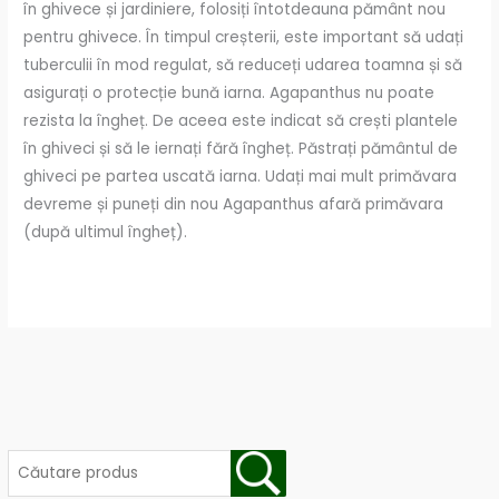
în ghivece și jardiniere, folosiți întotdeauna pământ nou
pentru ghivece. În timpul creșterii, este important să udați
tuberculii în mod regulat, să reduceți udarea toamna și să
asigurați o protecție bună iarna. Agapanthus nu poate
rezista la îngheț. De aceea este indicat să crești plantele
în ghiveci și să le iernați fără îngheț. Păstrați pământul de
ghiveci pe partea uscată iarna. Udați mai mult primăvara
devreme și puneți din nou Agapanthus afară primăvara
(după ultimul îngheț).