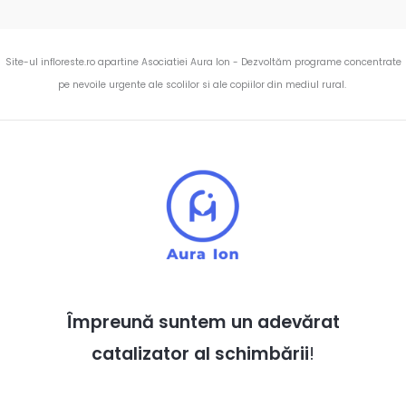
Site-ul infloreste.ro apartine Asociatiei Aura Ion - Dezvoltăm programe concentrate
pe nevoile urgente ale scolilor si ale copiilor din mediul rural.
Împreună suntem un adevărat
catalizator al schimbării
!