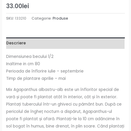
33.00
lei
SKU:
133210
Categorie:
Produse
Descriere
Dimensiunea becului 1/2
Inaltime in cm 80
Perioada de înflorire iulie – septembrie
Timp de plantare aprilie – mai
Mix Agapanthus albastru-alb este un înfloritor special de
vară și poate fi plantat atât în ​​interior, cât și în exterior.
Plantați tuberculul într-un ghiveci cu pământ bun. După ce
pericolul de îngheț nocturn a dispărut, Agapanthus-ul
poate fi plantat și afară. Plantați-le la 10 cm adâncime în
sol bogat în humus, bine drenat, în plin soare. Când plantați