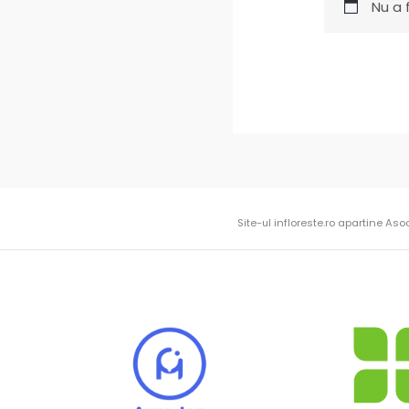
Nu a 
Site-ul infloreste.ro apartine Aso