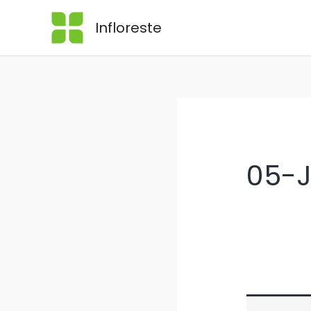
Skip
Infloreste
to
content
05-J