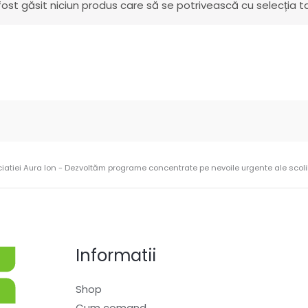
fost găsit niciun produs care să se potrivească cu selecția ta
ciatiei Aura Ion - Dezvoltăm programe concentrate pe nevoile urgente ale scolilo
Informatii
Shop
Cum comand