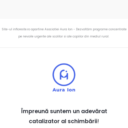
Site-ul infloreste.ro apartine Asociatiei Aura Ion - Dezvoltăm programe concentrate
pe nevoile urgente ale scolilor si ale copiilor din mediul rural.
Împreună suntem un adevărat
catalizator al schimbării
!