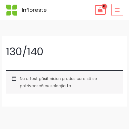
Skip
Infloreste
to
content
130/140
Nu a fost găsit niciun produs care să se
potrivească cu selecția ta.