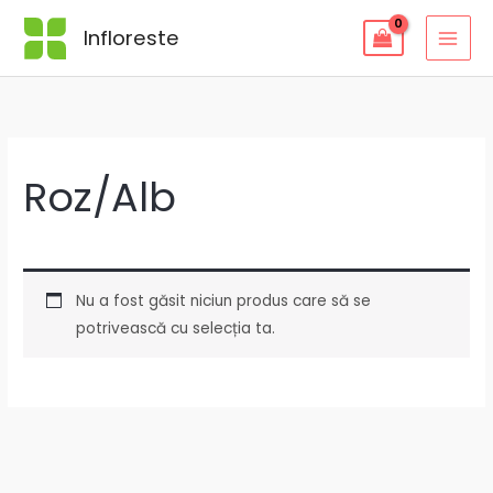
Skip
Infloreste
to
content
Roz/Alb
Nu a fost găsit niciun produs care să se
potrivească cu selecția ta.