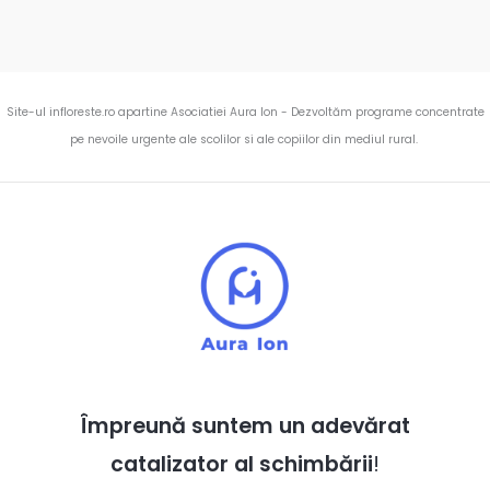
Site-ul infloreste.ro apartine Asociatiei Aura Ion - Dezvoltăm programe concentrate
pe nevoile urgente ale scolilor si ale copiilor din mediul rural.
Împreună suntem un adevărat
catalizator al schimbării
!