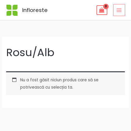
Skip
Infloreste
to
content
Rosu/Alb
Nu a fost găsit niciun produs care să se
potrivească cu selecția ta.