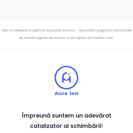
Site-ul infloreste.ro apartine Asociatiei Aura Ion - Dezvoltăm programe concentrate
pe nevoile urgente ale scolilor si ale copiilor din mediul rural.
Împreună suntem un adevărat
catalizator al schimbării
!