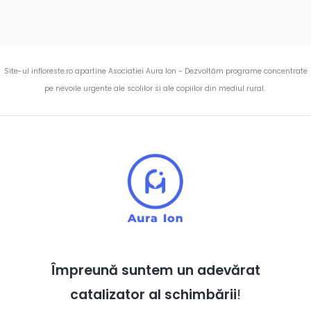
Site-ul infloreste.ro apartine Asociatiei Aura Ion - Dezvoltăm programe concentrate
pe nevoile urgente ale scolilor si ale copiilor din mediul rural.
Împreună suntem un adevărat
catalizator al schimbării
!