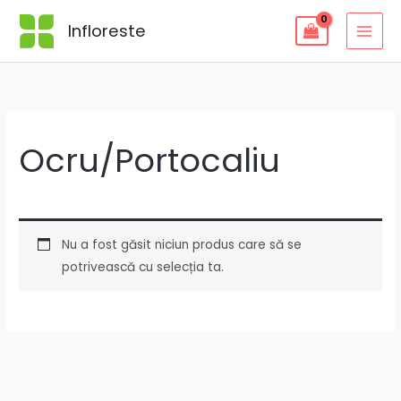
Skip
Infloreste
to
content
Ocru/Portocaliu
Nu a fost găsit niciun produs care să se
potrivească cu selecția ta.