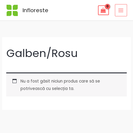
Skip
Infloreste
to
content
Galben/Rosu
Nu a fost găsit niciun produs care să se
potrivească cu selecția ta.