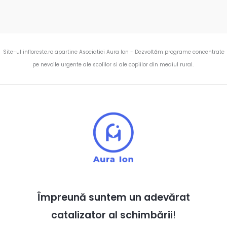
Site-ul infloreste.ro apartine Asociatiei Aura Ion - Dezvoltăm programe concentrate
pe nevoile urgente ale scolilor si ale copiilor din mediul rural.
Împreună suntem un adevărat
catalizator al schimbării
!