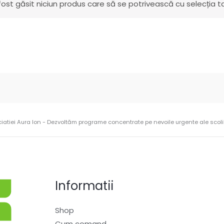
fost găsit niciun produs care să se potrivească cu selecția ta
ciatiei Aura Ion - Dezvoltăm programe concentrate pe nevoile urgente ale scolilo
Informatii
Shop
Cum comand