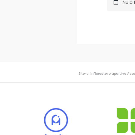
Nu a 
Site-ul infloreste.ro apartine Aso