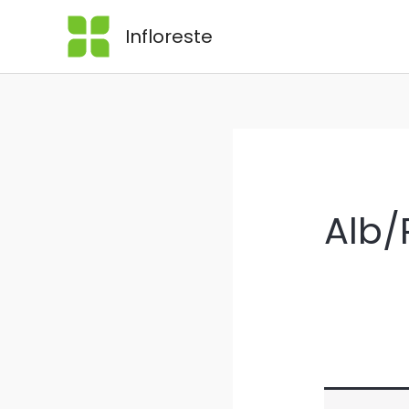
Skip
Infloreste
to
content
Alb/