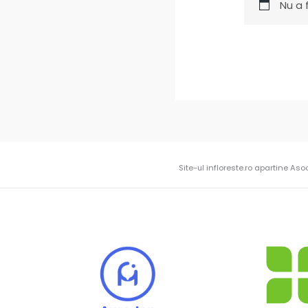
Nu a 
Site-ul infloreste.ro apartine Aso