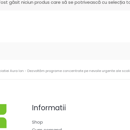
fost găsit niciun produs care să se potrivească cu selecția ta
ciatiei Aura Ion - Dezvoltăm programe concentrate pe nevoile urgente ale scolilo
Informatii
Shop
Cum comand