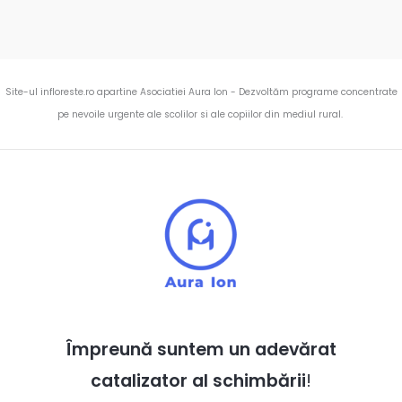
Site-ul infloreste.ro apartine Asociatiei Aura Ion - Dezvoltăm programe concentrate
pe nevoile urgente ale scolilor si ale copiilor din mediul rural.
Împreună suntem un adevărat
catalizator al schimbării
!