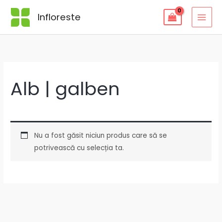
Skip
Infloreste
to
content
Alb | galben
Nu a fost găsit niciun produs care să se
potrivească cu selecția ta.